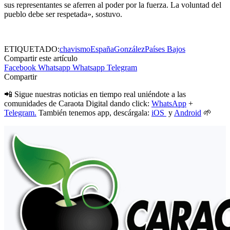
sus representantes se aferren al poder por la fuerza. La voluntad del
pueblo debe ser respetada», sostuvo.
ETIQUETADO:
chavismo
España
González
Países Bajos
Compartir este artículo
Facebook
Whatsapp
Whatsapp
Telegram
Compartir
📲 Sigue nuestras noticias en tiempo real uniéndote a las
comunidades de Caraota Digital dando click:
WhatsApp
+
Telegram.
También tenemos app, descárgala:
iOS
y
Android
🌱