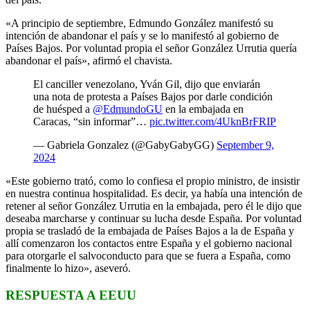
«A principio de septiembre, Edmundo González manifestó su
intención de abandonar el país y se lo manifestó al gobierno de
Países Bajos. Por voluntad propia el señor González Urrutia quería
abandonar el país», afirmó el chavista.
El canciller venezolano, Yván Gil, dijo que enviarán
una nota de protesta a Países Bajos por darle condición
de huésped a
@EdmundoGU
en la embajada en
Caracas, “sin informar”…
pic.twitter.com/4UknBrFRIP
— Gabriela Gonzalez (@GabyGabyGG)
September 9,
2024
«Este gobierno trató, como lo confiesa el propio ministro, de insistir
en nuestra continua hospitalidad. Es decir, ya había una intención de
retener al señor González Urrutia en la embajada, pero él le dijo que
deseaba marcharse y continuar su lucha desde España. Por voluntad
propia se trasladó de la embajada de Países Bajos a la de España y
allí comenzaron los contactos entre España y el gobierno nacional
para otorgarle el salvoconducto para que se fuera a España, como
finalmente lo hizo», aseveró.
RESPUESTA A EEUU