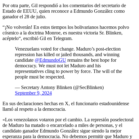
Por otra parte, Gil respondió a los comentarios del secretario de
Estado de EEUU, quien reconoce a Edmundo González como
ganador el 28 de julio.
“¡No volverán! En estos tiempos los bolivarianos hacemos polvo
cósmico a la doctrina Monroe, es nuestra victoria Sr. Blinken,
acéptelo“, escribió Gil en Telegram.
Venezuelans voted for change. Maduro’s post-election
repression has killed or jailed thousands, and winning
candidate
@EdmundoGU
remains the best hope for
democracy. We must not let Maduro and his
representatives cling to power by force. The will of the
people must be respected.
— Secretary Antony Blinken (@SecBlinken)
September 9, 2024
En sus declaraciones hechas en X, el funcionario estadounidense
llamó al respeto a la democracia.
«Los venezolanos votaron por el cambio. La represión poselectoral
de Maduro ha matado o encarcelado a miles de personas, y el
candidato ganador Edmundo González
sigue siendo la mejor
esperanza para la democracia. No debemos permitir que Maduro y