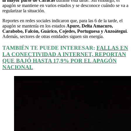
la mayor parte de Caracas
durante esta tarde. Sin embargo, el
apagón se mantiene en varios estados y se desconoce cuándo se va a
regularizar la situación.
Reportes en redes sociales indicaron que, para las 6 de la tarde, el
apagón se mantenía en los estados
Apure, Delta Amacuro,
Carabobo, Falcón, Guárico, Cojedes, Portuguesa y Anzoátegui
.
Además, sectores de otras entidades siguen sin energía.
TAMBIÉN TE PUEDE INTERESAR:
FALLAS EN
LA CONECTIVIDAD A INTERNET, REPORTAN
QUE BAJÓ HASTA 17,9% POR EL APAGÓN
NACIONAL