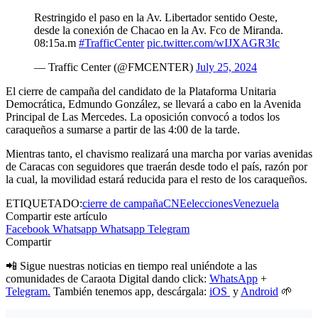
Restringido el paso en la Av. Libertador sentido Oeste,
desde la conexión de Chacao en la Av. Fco de Miranda.
08:15a.m
#TrafficCenter
pic.twitter.com/wIJXAGR3Ic
— Traffic Center (@FMCENTER)
July 25, 2024
El cierre de campaña del candidato de la Plataforma Unitaria
Democrática, Edmundo González, se llevará a cabo en la Avenida
Principal de Las Mercedes. La oposición convocó a todos los
caraqueños a sumarse a partir de las 4:00 de la tarde.
Mientras tanto, el chavismo realizará una marcha por varias avenidas
de Caracas con seguidores que traerán desde todo el país, razón por
la cual, la movilidad estará reducida para el resto de los caraqueños.
ETIQUETADO:
cierre de campaña
CNE
elecciones
Venezuela
Compartir este artículo
Facebook
Whatsapp
Whatsapp
Telegram
Compartir
📲 Sigue nuestras noticias en tiempo real uniéndote a las
comunidades de Caraota Digital dando click:
WhatsApp
+
Telegram.
También tenemos app, descárgala:
iOS
y
Android
🌱