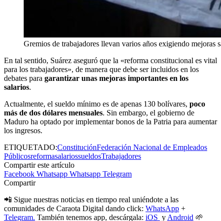
Gremios de trabajadores llevan varios años exigiendo mejoras sa
En tal sentido, Suárez aseguró que la «reforma constitucional es vital
para los trabajadores», de manera que debe ser incluidos en los
debates para
garantizar unas mejoras importantes en los
salarios
.
Actualmente, el sueldo mínimo es de apenas 130 bolívares,
poco
más de dos dólares mensuales
. Sin embargo, el gobierno de
Maduro ha optado por implementar bonos de la Patria para aumentar
los ingresos.
ETIQUETADO:
Constitución
Federación Nacional de Empleados
Públicos
reforma
salarios
sueldos
Trabajadores
Compartir este artículo
Facebook
Whatsapp
Whatsapp
Telegram
Compartir
📲 Sigue nuestras noticias en tiempo real uniéndote a las
comunidades de Caraota Digital dando click:
WhatsApp
+
Telegram.
También tenemos app, descárgala:
iOS
y
Android
🌱