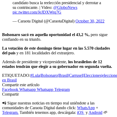
candidato busca la reelección presidencial y derrotar a
su contrincante. | Video:
@GloboNews
pic.twitter.com/JeJDXWrq7G
— Caraota Digital (@CaraotaDigital)
October 30, 2022
Bolsonaro sacó en aquella oportunidad el 43,2 %,
pero sigue
confiando en su triunfo.
La votación de este domingo tiene lugar en las 5.570 ciudades
del país
y en 181 localidades del extranjero.
Además de presidente y vicepresidente,
los brasileños de 12
estados tendrán que elegir a su gobernador en segunda vuelta.
ETIQUETADO:
#Lula|Bolsonaro|Brasil|Carrusel|Elecciones|eleccion
en Brasil
Compartir este artículo
Facebook
Whatsapp
Whatsapp
Telegram
Compartir
📲 Sigue nuestras noticias en tiempo real uniéndote a las
comunidades de Caraota Digital dando click:
WhatsApp
+
Telegram.
También tenemos app, descárgala:
iOS
y
Android
🌱