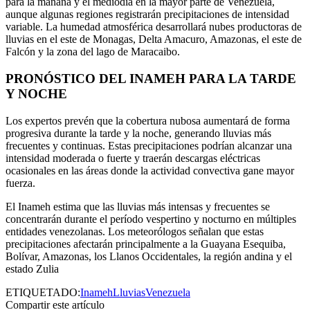
para la mañana y el mediodía en la mayor parte de Venezuela,
aunque algunas regiones registrarán precipitaciones de intensidad
variable. La humedad atmosférica desarrollará nubes productoras de
lluvias en el este de Monagas, Delta Amacuro, Amazonas, el este de
Falcón y la zona del lago de Maracaibo.
PRONÓSTICO DEL INAMEH PARA LA TARDE
Y NOCHE
Los expertos prevén que la cobertura nubosa aumentará de forma
progresiva durante la tarde y la noche, generando lluvias más
frecuentes y continuas. Estas precipitaciones podrían alcanzar una
intensidad moderada o fuerte y traerán descargas eléctricas
ocasionales en las áreas donde la actividad convectiva gane mayor
fuerza.
El Inameh estima que las lluvias más intensas y frecuentes se
concentrarán durante el período vespertino y nocturno en múltiples
entidades venezolanas. Los meteorólogos señalan que estas
precipitaciones afectarán principalmente a la Guayana Esequiba,
Bolívar, Amazonas, los Llanos Occidentales, la región andina y el
estado Zulia
ETIQUETADO:
Inameh
Lluvias
Venezuela
Compartir este artículo