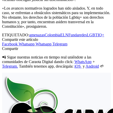
«Los avances normativos logrados han sido aislados. Y, en todo
caso, se enfrentan a obstáculos sistemáticos para su implementación.
No obstante, los derechos de la población Lgbtiq+ son derechos
humanos y, por tanto, encuentran asidero transversal en la
Constitución», prosiguieron.
ETIQUETADO:
amenazas
Colombia
ELN
Fundaredes
LGBTIQ+
Compartir este artículo
Facebook
Whatsapp
Whatsapp
Telegram
Compartir
📲 Sigue nuestras noticias en tiempo real uniéndote a las
comunidades de Caraota Digital dando click:
WhatsApp
+
Telegram.
También tenemos app, descárgala:
iOS
y
Android
🌱