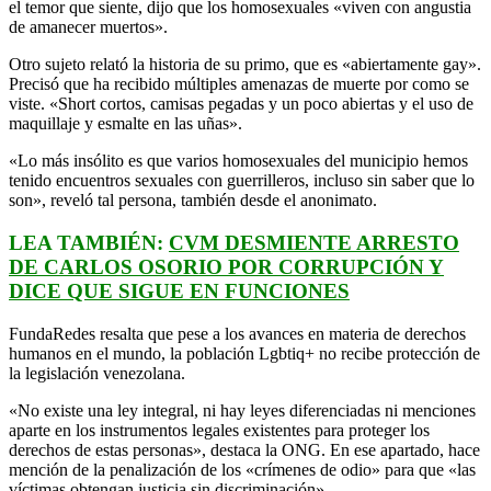
el temor que siente, dijo que los homosexuales «viven con angustia
de amanecer muertos».
Otro sujeto relató la historia de su primo, que es «abiertamente gay».
Precisó que ha recibido múltiples amenazas de muerte por como se
viste. «Short cortos, camisas pegadas y un poco abiertas y el uso de
maquillaje y esmalte en las uñas».
«Lo más insólito es que varios homosexuales del municipio hemos
tenido encuentros sexuales con guerrilleros, incluso sin saber que lo
son», reveló tal persona, también desde el anonimato.
LEA TAMBIÉN:
CVM DESMIENTE ARRESTO
DE CARLOS OSORIO POR CORRUPCIÓN Y
DICE QUE SIGUE EN FUNCIONES
FundaRedes resalta que pese a los avances en materia de derechos
humanos en el mundo, la población Lgbtiq+ no recibe protección de
la legislación venezolana.
«No existe una ley integral, ni hay leyes diferenciadas ni menciones
aparte en los instrumentos legales existentes para proteger los
derechos de estas personas», destaca la ONG. En ese apartado, hace
mención de la penalización de los «crímenes de odio» para que «las
víctimas obtengan justicia sin discriminación».