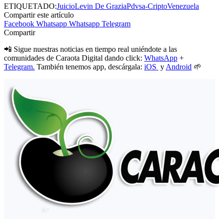
ETIQUETADO:
Juicio
Levin De Grazia
Pdvsa-Cripto
Venezuela
Compartir este artículo
Facebook
Whatsapp
Whatsapp
Telegram
Compartir
📲 Sigue nuestras noticias en tiempo real uniéndote a las
comunidades de Caraota Digital dando click:
WhatsApp
+
Telegram.
También tenemos app, descárgala:
iOS
y
Android
🌱