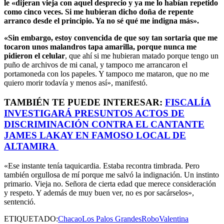
le «dijeran vieja con aquel desprecio y ya me lo habían repetido
como cinco veces. Si me hubieran dicho doña de repente
arranco desde el principio. Ya no sé qué me indigna más».
«Sin embargo, estoy convencida de que soy tan sortaria que me
tocaron unos malandros tapa amarilla, porque nunca me
pidieron el celular
, que ahí si me hubieran matado porque tengo un
puño de archivos de mi canal, y tampoco me arrancaron el
portamoneda con los papeles. Y tampoco me mataron, que no me
quiero morir todavía y menos así», manifestó.
TAMBIÉN TE PUEDE INTERESAR:
FISCALÍA
INVESTIGARÁ PRESUNTOS ACTOS DE
DISCRIMINACIÓN CONTRA EL CANTANTE
JAMES LAKAY EN FAMOSO LOCAL DE
ALTAMIRA
«Ese instante tenía taquicardia. Estaba recontra timbrada. Pero
también orgullosa de mí porque me salvó la indignación. Un instinto
primario. Vieja no. Señora de cierta edad que merece consideración
y respeto. Y además de muy buen ver, no es por sacárselos»,
sentenció.
ETIQUETADO:
Chacao
Los Palos Grandes
Robo
Valentina