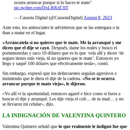
ocurra arrancar porque si lo haces te mato"
pic.twitter.com/DxLRRzE3lT
— Caraota Digital (@CaraotaDigital)
August 8, 2023
Ante esto, los antisociales le advirtieron que se las entregara o la
iban a matar en el lugar.
«Arráncatela si no quieres que te mate. Me la arranqué y me
dicen que el dije se cayó
. Después, dame los reales y busco el
portamonedas y saco 10 dólares que es lo que veía allí y dicen ‘de
seguro tienes más vieja, tú no quieres que te mate’. Entonces yo
llego y saqué 100 dólares que efectivamente tenía», contó.
Sin embargo, expresó que los delincuentes seguían agresivos e
insistiendo que le diera el dije de la cadena.
«No se te ocurra
arrancar porque te mato vieja», le dijeron.
«Yo allí vi la oportunidad, entonces agarré e hice como si fuera a
buscar el dije y arranqué. Les dije vieja el coñ… de tu mad… y no
se llevaron mi celular», dijo.
LA INDIGNACIÓN DE VALENTINA QUINTERO
Valentina Quintero señaló que
lo que realmente le indignó fue que