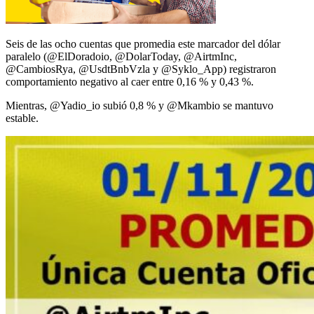
Seis de las ocho cuentas que promedia este marcador del dólar
paralelo (@ElDoradoio, @DolarToday, @AirtmInc,
@CambiosRya, @UsdtBnbVzla y @Syklo_App) registraron
comportamiento negativo al caer entre 0,16 % y 0,43 %.
Mientras, @Yadio_io subió 0,8 % y @Mkambio se mantuvo
estable.