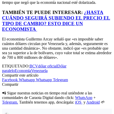
tiempo que negó que la economía nacional esté dolarizada.
TAMBIÉN TE PUEDE INTERESAR:
¿HASTA
CUÁNDO SEGUIRÁ SUBIENDO EL PRECIO EL
TIPO DE CAMBIO? ESTO DICE UN
ECONOMISTA
El economista Guillermo Arcay señaló que «es imposible saber
cuántos dólares circulan por Venezuela y, además, seguramente es
una cantidad dinámica». No obstante, indicó que «es probable que
sea ya superior a la de bolívares, cuyo valor total se estima alrededor
de 700 u 800 millones de dólares».
ETIQUETADO:
BCV
dólar oficial
Dólar
paralelo
Economía
Venezuela
Compartir este artículo
Facebook
Whatsapp
Whatsapp
Telegram
Compartir
📲 Sigue nuestras noticias en tiempo real uniéndote a las
comunidades de Caraota Digital dando click:
WhatsApp
+
Telegram.
También tenemos app, descárgala:
iOS
y
Android
🌱