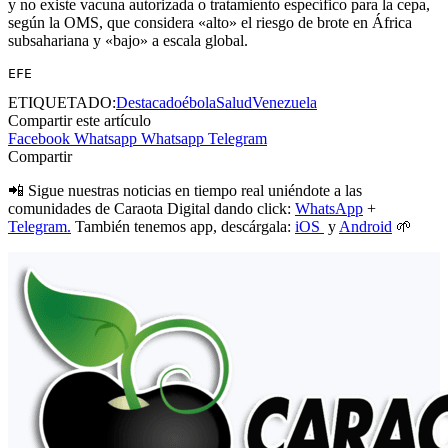
y no existe vacuna autorizada o tratamiento específico para la cepa,
según la OMS, que considera «alto» el riesgo de brote en África
subsahariana y «bajo» a escala global.
EFE
ETIQUETADO:
Destacado
ébola
Salud
Venezuela
Compartir este artículo
Facebook
Whatsapp
Whatsapp
Telegram
Compartir
📲 Sigue nuestras noticias en tiempo real uniéndote a las
comunidades de Caraota Digital dando click:
WhatsApp
+
Telegram.
También tenemos app, descárgala:
iOS
y
Android
🌱