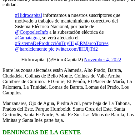
calidad.
#Hidrocapital
informamos a nuestros suscriptores que
motivado a trabajos de mantenimiento correctivo del
Sistema Eléctrico Nacional, por parte de
@CorpoelecInfo
a la subestación eléctrica de
#Camatagua
, se verá afectado el
#SistemaDeProducciónTuyIII
@RMarcoTorres
@harolclemente
pic.twitter.com/llHJIjTri2
— Hidrocapital (@HidroCapital2)
November 4, 2022
Entre las zonas afectadas están Alameda, Alto Prado, Baruta,
Ciudadela, Colinas de Bello Monte, Colinas de Valle Arriba,
Cumbres de Curumo. El Güire, El Peñón, El Placer de María, La
Palomera, La Trinidad, Lomas de Baruta, Lomas del Prado, Los
Campitos.
Manzanares, Ojo de Agua, Piedra Azul, parte baja de La Tahona,
Prados del Este, Parque Humboldt, Santa Cruz del Este. Santa
Gertrudis, Santa Fe Norte, Santa Fe Sur. Las Minas de Baruta, Las
Minitas y Santa Inés parte baja.
DENUNCIAS DE LA GENTE