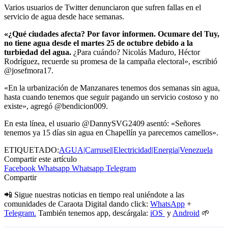
Varios usuarios de Twitter denunciaron que sufren fallas en el
servicio de agua desde hace semanas.
«¿Qué ciudades afecta? Por favor informen. Ocumare del Tuy,
no tiene agua desde el martes 25 de octubre debido a la
turbiedad del agua.
¿Para cuándo? Nicolás Maduro, Héctor
Rodríguez, re
cuerde su promesa de la campaña electoral», escribió
@
josefmora17
.
«En la urbanización de Manzanares tenemos dos semanas sin agua,
hasta cuando tenemos que seguir pagando un servicio costoso y no
existe», agregó @bendicion009.
En esta línea, el usuario @DannySVG2409 asentó: «Señores
tenemos ya 15 días sin agua en Chapellín ya parecemos camellos».
ETIQUETADO:
AGUA|Carrusel|Electricidad|Energia|Venezuela
Compartir este artículo
Facebook
Whatsapp
Whatsapp
Telegram
Compartir
📲 Sigue nuestras noticias en tiempo real uniéndote a las
comunidades de Caraota Digital dando click:
WhatsApp
+
Telegram.
También tenemos app, descárgala:
iOS
y
Android
🌱