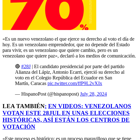
«Es un nuevo venezolano el que ejerce su derecho al voto el día de
hoy. Es un venezolano emprendedor, que no depende del Estado
para vivir, es un venezolano que quiere cambio, pero es un
venezolano que quiere paz», declaró a los medios de comunicación.
🔴
#28J
| El candidato presidencial por parte del partido
Alianza del Lápiz, Antonio Ecarri, ejerció su derecho al
voto en el Colegio República del Ecuador en San
Martín, Caracas
pic.twitter.com/ffP9L2vXIx
— HispanoPost (@hispanopost)
July 28, 2024
LEA TAMBIÉN
:
EN VIDEOS: VENEZOLANOS
VOTAN ESTE 28JUL EN UNAS ELECCIONES
HISTÓRICAS, ASÍ ESTÁN LOS CENTROS DE
VOTACIÓN
«Este proceso es histórico; es un proceso maravilloso que se tiene