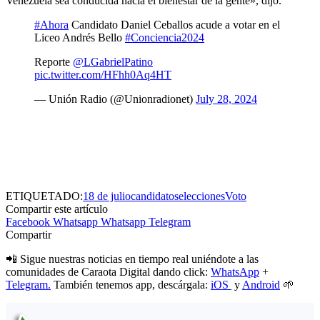
Venezuela sea conducida hacia el bienestar de la gente», dijo.
#Ahora
Candidato Daniel Ceballos acude a votar en el
Liceo Andrés Bello
#Conciencia2024
Reporte
@LGabrielPatino
pic.twitter.com/HFhh0Aq4HT
— Unión Radio (@Unionradionet)
July 28, 2024
ETIQUETADO:
18 de julio
candidatos
elecciones
Voto
Compartir este artículo
Facebook
Whatsapp
Whatsapp
Telegram
Compartir
📲 Sigue nuestras noticias en tiempo real uniéndote a las
comunidades de Caraota Digital dando click:
WhatsApp
+
Telegram.
También tenemos app, descárgala:
iOS
y
Android
🌱