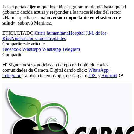
Las expertas dijeron que los niños seguirán muriendo hasta que el
gobierno decida actuar y responder a las necesidades del sector.
«Habría que hacer una
inversión importante en el sistema de
salud
», subrayó Martínez.
ETIQUETADO:
Crisis humanitaria
Hospital J.M. de los
Ríos
Niños
sector salud
Trasplantes
Compartir este artículo
Facebook
Whatsapp
Whatsapp
Telegram
Compartir
📲 Sigue nuestras noticias en tiempo real uniéndote a las
comunidades de Caraota Digital dando click:
WhatsApp
+
Telegram.
También tenemos app, descárgala:
iOS
y
Android
🌱