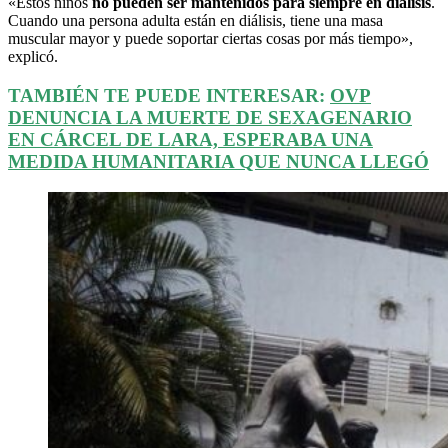
«Estos niños
no pueden ser mantenidos para siempre en diálisis
.
Cuando una persona adulta están en diálisis, tiene una masa
muscular mayor y puede soportar ciertas cosas por más tiempo»,
explicó.
TAMBIÉN TE PUEDE INTERESAR:
OVP
DENUNCIA LA MUERTE DE SEXAGENARIO
EN CÁRCEL DE LARA, ESPERABA UNA
MEDIDA HUMANITARIA QUE NUNCA LLEGÓ