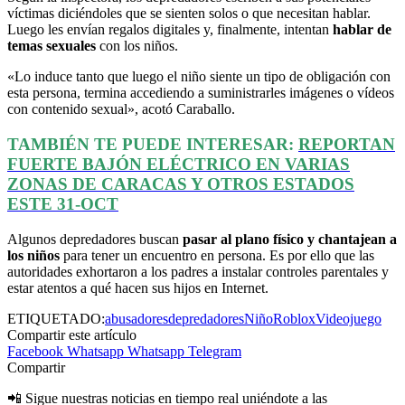
víctimas diciéndoles que se sienten solos o que necesitan hablar.
Luego les envían regalos digitales y, finalmente, intentan
hablar de
temas sexuales
con los niños.
«Lo induce tanto que luego el niño siente un tipo de obligación con
esta persona, termina accediendo a suministrarles imágenes o vídeos
con contenido sexual», acotó Caraballo.
TAMBIÉN TE PUEDE INTERESAR:
REPORTAN
FUERTE BAJÓN ELÉCTRICO EN VARIAS
ZONAS DE CARACAS Y OTROS ESTADOS
ESTE 31-OCT
Algunos depredadores buscan
pasar al plano físico y chantajean a
los niños
para tener un encuentro en persona. Es por ello que las
autoridades exhortaron a los padres a instalar controles parentales y
estar atentos a qué hacen sus hijos en Internet.
ETIQUETADO:
abusadores
depredadores
Niño
Roblox
Videojuego
Compartir este artículo
Facebook
Whatsapp
Whatsapp
Telegram
Compartir
📲 Sigue nuestras noticias en tiempo real uniéndote a las