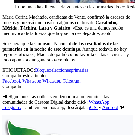
Hubo una alta afluencia de votantes en las primarias. Foto: Red
María Corina Machado, candidata de Vente, confirmó la escasez de
boletas y precisó que pasó en algunos centros de
Carabobo,
Mérida, Táchira, Lara y Guárico
. «Esto es una demostración
inequívoca de la fuerza que hoy se ha desplegado», acotó.
Se espera que la Comisión Nacional
dé los resultados de las
primarias en la noche de este domingo
. Aunque todavía no hay
reportes oficiales, Machado partió como favorita en las encuestas y
todo apunta a que ganará los comicios.
ETIQUETADO:
Bloqueo
elecciones
primarias
Compartir este artículo
Facebook
Whatsapp
Whatsapp
Telegram
Compartir
📲 Sigue nuestras noticias en tiempo real uniéndote a las
comunidades de Caraota Digital dando click:
WhatsApp
+
Telegram.
También tenemos app, descárgala:
iOS
y
Android
🌱