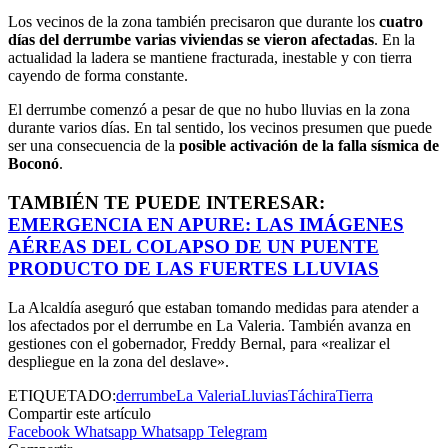
Los vecinos de la zona también precisaron que durante los
cuatro
días del derrumbe varias viviendas se vieron afectadas
. En la
actualidad la ladera se mantiene fracturada, inestable y con tierra
cayendo de forma constante.
El derrumbe comenzó a pesar de que no hubo lluvias en la zona
durante varios días. En tal sentido, los vecinos presumen que puede
ser una consecuencia de la
posible activación de la falla sísmica de
Boconó
.
TAMBIÉN TE PUEDE INTERESAR:
EMERGENCIA EN APURE: LAS IMÁGENES
AÉREAS DEL COLAPSO DE UN PUENTE
PRODUCTO DE LAS FUERTES LLUVIAS
La Alcaldía aseguró que estaban tomando medidas para atender a
los afectados por el derrumbe en La Valeria. También avanza en
gestiones con el gobernador, Freddy Bernal, para «realizar el
despliegue en la zona del deslave».
ETIQUETADO:
derrumbe
La Valeria
Lluvias
Táchira
Tierra
Compartir este artículo
Facebook
Whatsapp
Whatsapp
Telegram