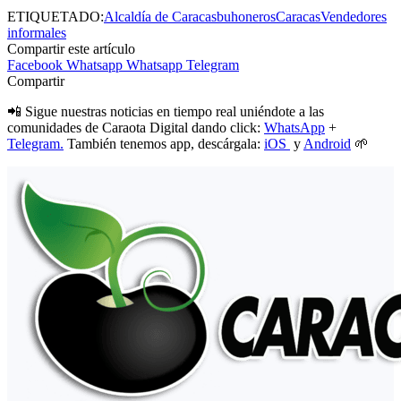
ETIQUETADO:
Alcaldía de Caracas
buhoneros
Caracas
Vendedores
informales
Compartir este artículo
Facebook
Whatsapp
Whatsapp
Telegram
Compartir
📲 Sigue nuestras noticias en tiempo real uniéndote a las
comunidades de Caraota Digital dando click:
WhatsApp
+
Telegram.
También tenemos app, descárgala:
iOS
y
Android
🌱