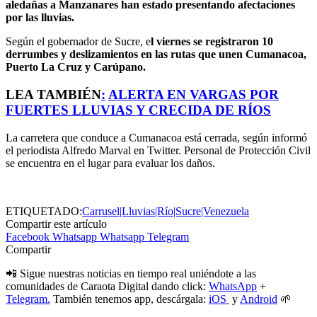
aledañas a Manzanares han estado presentando afectaciones
por las lluvias.
Según el gobernador de Sucre, e
l viernes se registraron 10
derrumbes y deslizamientos en las rutas que unen Cumanacoa,
Puerto La Cruz y Carúpano.
LEA TAMBIÉN
:
ALERTA EN VARGAS POR
FUERTES LLUVIAS Y CRECIDA DE RÍOS
La carretera que conduce a Cumanacoa está cerrada, según informó
el periodista Alfredo Marval en Twitter. Personal de Protección Civil
se encuentra en el lugar para evaluar los daños.
ETIQUETADO:
Carrusel|Lluvias|Río|Sucre|Venezuela
Compartir este artículo
Facebook
Whatsapp
Whatsapp
Telegram
Compartir
📲 Sigue nuestras noticias en tiempo real uniéndote a las
comunidades de Caraota Digital dando click:
WhatsApp
+
Telegram.
También tenemos app, descárgala:
iOS
y
Android
🌱