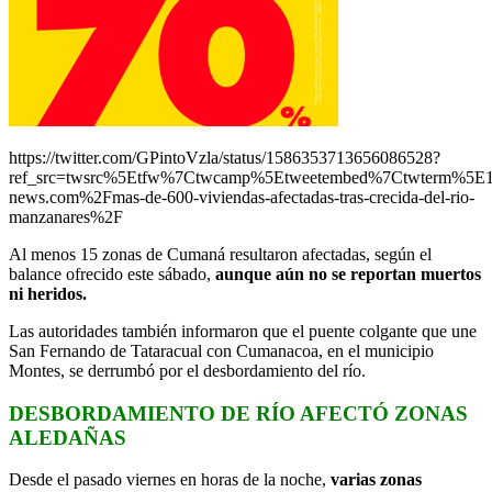
https://twitter.com/GPintoVzla/status/1586353713656086528?
ref_src=twsrc%5Etfw%7Ctwcamp%5Etweetembed%7Ctwterm%5E1
news.com%2Fmas-de-600-viviendas-afectadas-tras-crecida-del-rio-
manzanares%2F
Al menos 15 zonas de Cumaná resultaron afectadas, según el
balance ofrecido este sábado,
aunque aún no se reportan muertos
ni heridos.
Las autoridades también informaron que el puente colgante que une
San Fernando de Tataracual con Cumanacoa, en el municipio
Montes, se derrumbó por el desbordamiento del río.
DESBORDAMIENTO DE RÍO AFECTÓ ZONAS
ALEDAÑAS
Desde el pasado viernes en horas de la noche,
varias zonas