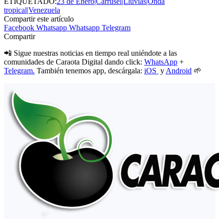
ETIQUETADO:
23 de Enero|Carrusel|Lluvias|Onda
tropical|Venezuela
Compartir este artículo
Facebook
Whatsapp
Whatsapp
Telegram
Compartir
📲 Sigue nuestras noticias en tiempo real uniéndote a las
comunidades de Caraota Digital dando click:
WhatsApp
+
Telegram.
También tenemos app, descárgala:
iOS
y
Android
🌱