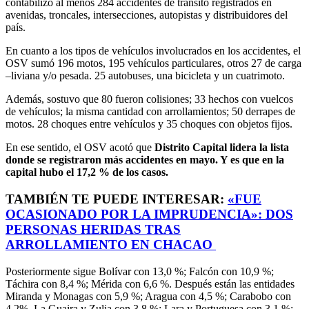
contabilizó al menos 284 accidentes de tránsito registrados en
avenidas, troncales, intersecciones, autopistas y distribuidores del
país.
En cuanto a los tipos de vehículos involucrados en los accidentes, el
OSV sumó 196 motos, 195 vehículos particulares, otros 27 de carga
–liviana y/o pesada. 25 autobuses, una bicicleta y un cuatrimoto.
Además, sostuvo que 80 fueron colisiones; 33 hechos con vuelcos
de vehículos; la misma cantidad con arrollamientos; 50 derrapes de
motos. 28 choques entre vehículos y 35 choques con objetos fijos.
En ese sentido, el OSV acotó que
Distrito Capital lidera la lista
donde se registraron más accidentes en mayo. Y es que en la
capital hubo el 17,2 % de los casos.
TAMBIÉN TE PUEDE INTERESAR:
«FUE
OCASIONADO POR LA IMPRUDENCIA»: DOS
PERSONAS HERIDAS TRAS
ARROLLAMIENTO EN CHACAO
Posteriormente sigue Bolívar con 13,0 %; Falcón con 10,9 %;
Táchira con 8,4 %; Mérida con 6,6 %. Después están las entidades
Miranda y Monagas con 5,9 %; Aragua con 4,5 %; Carabobo con
4,2%. La Guaira y Zulia con 3,8 %; Lara y Portuguesa con 3,1 %;