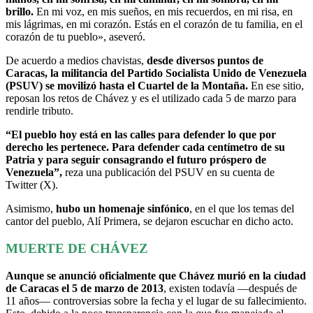
brillo.
En mi voz, en mis sueños, en mis recuerdos, en mi risa, en
mis lágrimas, en mi corazón. Estás en el corazón de tu familia, en el
corazón de tu pueblo», aseveró.
De acuerdo a medios chavistas,
desde diversos puntos de
Caracas, la militancia del Partido Socialista Unido de Venezuela
(PSUV) se movilizó hasta el Cuartel de la Montaña.
En ese sitio,
reposan los retos de Chávez y es el utilizado cada 5 de marzo para
rendirle tributo.
“El pueblo hoy está en las calles para defender lo que por
derecho les pertenece. Para defender cada centímetro de su
Patria y para seguir consagrando el futuro próspero de
Venezuela”,
reza una publicación del PSUV en su cuenta de
Twitter (X).
Asimismo,
hubo un homenaje sinfónico
, en el que los temas del
cantor del pueblo, Alí Primera, se dejaron escuchar en dicho acto.
MUERTE DE CHÁVEZ
Aunque se anunció oficialmente que Chávez murió en la ciudad
de Caracas el 5 de marzo de 2013
, existen todavía —después de
11 años— controversias sobre la fecha y el lugar de su fallecimiento.