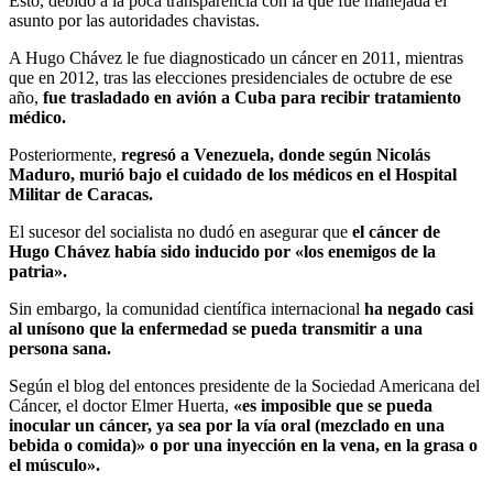
Esto, debido a la poca transparencia con la que fue manejada el
asunto por las autoridades chavistas.
A Hugo Chávez le fue diagnosticado un cáncer en 2011, mientras
que en 2012, tras las elecciones presidenciales de octubre de ese
año,
fue trasladado en avión a Cuba para recibir tratamiento
médico.
Posteriormente,
regresó a Venezuela, donde según Nicolás
Maduro, murió bajo el cuidado de los médicos en el Hospital
Militar de Caracas.
El sucesor del socialista no dudó en asegurar que
el cáncer de
Hugo Chávez había sido inducido por «los enemigos de la
patria».
Sin embargo, la comunidad científica internacional
ha negado casi
al unísono que la enfermedad se pueda transmitir a una
persona sana.
Según el blog del entonces presidente de la Sociedad Americana del
Cáncer, el doctor Elmer Huerta,
«es imposible que se pueda
inocular un cáncer, ya sea por la vía oral (mezclado en una
bebida o comida)» o por una inyección en la vena, en la grasa o
el músculo».