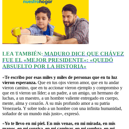
LEA TAMBIÉN:
MADURO DICE QUE CHÁVEZ
FUE EL
«
MEJOR PRESIDENTE
«
:
«
QUEDÓ
ABSUELTO POR LA HISTORIA
«
«
Te escribo por esas miles y miles de personas que en tu luz
vieron esperanza.
Que en tus ojos vieron amor, que en tu andar
vieron camino, que en tu accionar vieron ejemplo y compromiso y
que en ti vieron un líder; a un padre, a un amigo, un hermano de
luchas, a un maestro, a un hombre valiente entregado en cuerpo,
mente, alma y corazón. A su más profundo amor a su patria
Venezuela. Y sobre todo a un hombre con una infinita humanidad,
soñador de un mundo más justo», expresó.
«
Yo te llevo en mi piel. En mis venas, en mi mirada, en mis
manos, en mi sonrisa, en mi caminar, en mi sombra, en mi