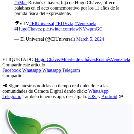
#5Mar
Rosinés Chávez, hija de Hugo Chávez, ofrece
palabras en el acto conmemorativo por los 11 años de la
partida física del expresidente.
🎥VTV
#ElUniversal
#EUVzla
#Venezuela
#HugoChavez
pic.twitter.com/iawNYwpmGC
— El Universal (@ElUniversal)
March 5, 2024
ETIQUETADO:
Hugo Chávez
Muerte de Chávez
Rosinés
Venezuela
Compartir este artículo
Facebook
Whatsapp
Whatsapp
Telegram
Compartir
📲 Sigue nuestras noticias en tiempo real uniéndote a las
comunidades de Caraota Digital dando click:
WhatsApp
+
Telegram.
También tenemos app, descárgala:
iOS
y
Android
🌱