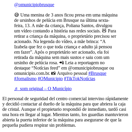
@omunicipiobrusque
😅 Uma menina de 3 anos ficou presa em uma máquina
de ursinhos de pelúcia em Brusque na última sexta-
feira, 13. A mãe da criança, Poliana Santos, divulgou
um vídeo contando a história nas redes sociais. 🧸 Para
retirar a criança da máquina, o proprietário precisou ser
acionado. Na legenda do vídeo, a mãe brinca: “A
Izabela que fez o que toda criança e adulto já pensou
em fazer”. Após o proprietário ser acionado, ela foi
retirada da máquina sem mais sustos e saiu com um
ursinho de pelúcia rosa. 📲 Leia a reportagem no
destaque “Notícias feed” em @omunicipiobrusque ou
omunicipio.com.br. 📸 Arquivo pessoal
#Brusque
#Jornalismo
#OMunicipio
#TikTokNotícias
♬ som original – O Município
El personal de seguridad del centro comercial intervino rápidamente
y decidió contactar al dueño de la máquina para que abriera la caja
de cristal. Aunque el propietario respondió de inmediato, tardó casi
una hora en llegar al lugar. Mientras tanto, los guardias mantuvieron
abierta la puerta inferior de la máquina para asegurarse de que la
pequeña pudiera respirar sin problemas.