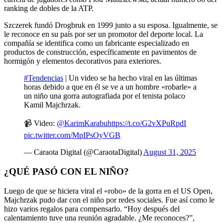
ranking de dobles de la ATP.
Szczerek fundó Drogbruk en 1999 junto a su esposa. Igualmente, se
le reconoce en su país por ser un promotor del deporte local. La
compañía se identifica como un fabricante especializado en
productos de construcción, específicamente en pavimentos de
hormigón y elementos decorativos para exteriores.
#Tendencias
| Un video se ha hecho viral en las últimas
horas debido a que en él se ve a un hombre «robarle» a
un niño una gorra autografiada por el tenista polaco
Kamil Majchrzak.
📹 Video:
@KarimKarabu
https://t.co/G2vXPuRpdI
pic.twitter.com/MpIPsOyVGB
— Caraota Digital (@CaraotaDigital)
August 31, 2025
¿QUÉ PASÓ CON EL NIÑO?
Luego de que se hiciera viral el «robo» de la gorra en el US Open,
Majchrzak pudo dar con el niño por redes sociales. Fue así como le
hizo varios regalos para compensarlo. “Hoy después del
calentamiento tuve una reunión agradable. ¿Me reconoces?”,