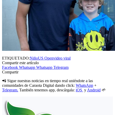
ETIQUETADO:
Niño
US Open
video viral
Compartir este artículo
Facebook
Whatsapp
Whatsapp
Telegram
Compartir
📲 Sigue nuestras noticias en tiempo real uniéndote a las
comunidades de Caraota Digital dando click:
WhatsApp
+
Telegram.
También tenemos app, descárgala:
iOS
y
Android
🌱