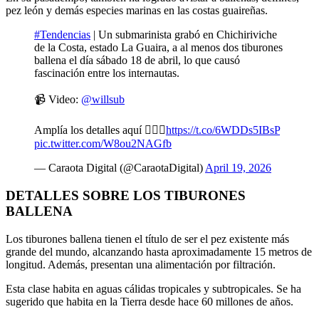
pez león y demás especies marinas en las costas guaireñas.
#Tendencias
| Un submarinista grabó en Chichiriviche
de la Costa, estado La Guaira, a al menos dos tiburones
ballena el día sábado 18 de abril, lo que causó
fascinación entre los internautas.
📹 Video:
@willsub
Amplía los detalles aquí 👇🏻🌱
https://t.co/6WDDs5IBsP
pic.twitter.com/W8ou2NAGfb
— Caraota Digital (@CaraotaDigital)
April 19, 2026
DETALLES SOBRE LOS TIBURONES
BALLENA
Los tiburones ballena tienen el título de ser el pez existente más
grande del mundo, alcanzando hasta aproximadamente 15 metros de
longitud. Además, presentan una alimentación por filtración.
Esta clase habita en aguas cálidas tropicales y subtropicales. Se ha
sugerido que habita en la Tierra desde hace 60 millones de años.