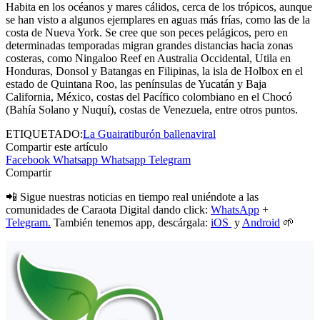
Habita en los océanos y mares cálidos, cerca de los trópicos, aunque
se han visto a algunos ejemplares en aguas más frías, como las de la
costa de Nueva York. Se cree que son peces pelágicos, pero en
determinadas temporadas migran grandes distancias hacia zonas
costeras, como Ningaloo Reef en Australia Occidental, Utila en
Honduras, Donsol y Batangas en Filipinas, la isla de Holbox en el
estado de Quintana Roo, las penínsulas de Yucatán y Baja
California, México, costas del Pacífico colombiano en el Chocó
(Bahía Solano y Nuquí), costas de Venezuela, entre otros puntos.
ETIQUETADO:
La Guaira
tiburón ballena
viral
Compartir este artículo
Facebook
Whatsapp
Whatsapp
Telegram
Compartir
📲 Sigue nuestras noticias en tiempo real uniéndote a las
comunidades de Caraota Digital dando click:
WhatsApp
+
Telegram.
También tenemos app, descárgala:
iOS
y
Android
🌱