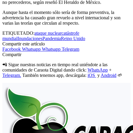
no perecederos, según reseñó El Heraldo de México.
Aunque hasta el momento sólo sería de forma preventiva, la
advertencia ha causado gran revuelo a nivel internacional y son
varias las teorías que circulan al respecto.
ETIQUETADO:
ataque nuclear
catástrofe
mundial
Inundaciones
Pandemia
Reino Unido
Compartir este artículo
Facebook
Whatsapp
Whatsapp
Telegram
Compartir
📲 Sigue nuestras noticias en tiempo real uniéndote a las
comunidades de Caraota Digital dando click:
WhatsApp
+
Telegram.
También tenemos app, descárgala:
iOS
y
Android
🌱