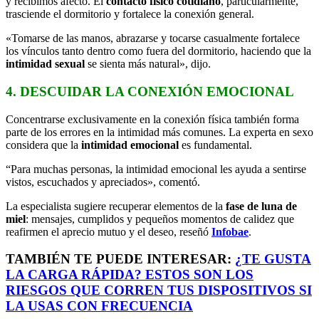
y recibimos afecto. El
contacto físico cotidiano
, particularmente,
trasciende el dormitorio y fortalece la conexión general.
«Tomarse de las manos, abrazarse y tocarse casualmente fortalece
los vínculos tanto dentro como fuera del dormitorio, haciendo que la
intimidad sexual
se sienta más natural», dijo.
4. DESCUIDAR LA CONEXIÓN EMOCIONAL
Concentrarse exclusivamente en la conexión física también forma
parte de los errores en la intimidad más comunes. La experta en sexo
considera que la
intimidad emocional
es fundamental.
“Para muchas personas, la intimidad emocional les ayuda a sentirse
vistos, escuchados y apreciados», comentó.
La especialista sugiere recuperar elementos de la
fase de luna de
miel
: mensajes, cumplidos y pequeños momentos de calidez que
reafirmen el aprecio mutuo y el deseo, reseñó
Infobae
.
TAMBIÉN TE PUEDE INTERESAR:
¿TE GUSTA
LA CARGA RÁPIDA? ESTOS SON LOS
RIESGOS QUE CORREN TUS DISPOSITIVOS SI
LA USAS CON FRECUENCIA