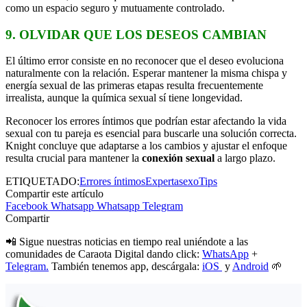
como un espacio seguro y mutuamente controlado.
9. OLVIDAR QUE LOS DESEOS CAMBIAN
El último error consiste en no reconocer que el deseo evoluciona
naturalmente con la relación. Esperar mantener la misma chispa y
energía sexual de las primeras etapas resulta frecuentemente
irrealista, aunque la química sexual sí tiene longevidad.
Reconocer los errores íntimos que podrían estar afectando la vida
sexual con tu pareja es esencial para buscarle una solución correcta.
Knight concluye que adaptarse a los cambios y ajustar el enfoque
resulta crucial para mantener la
conexión sexual
a largo plazo.
ETIQUETADO:
Errores íntimos
Experta
sexo
Tips
Compartir este artículo
Facebook
Whatsapp
Whatsapp
Telegram
Compartir
📲 Sigue nuestras noticias en tiempo real uniéndote a las
comunidades de Caraota Digital dando click:
WhatsApp
+
Telegram.
También tenemos app, descárgala:
iOS
y
Android
🌱