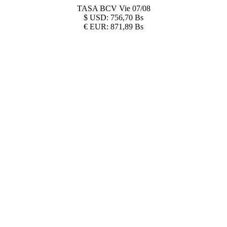
TASA BCV
Vie 07/08
$
USD:
756,70 Bs
€
EUR:
871,89 Bs