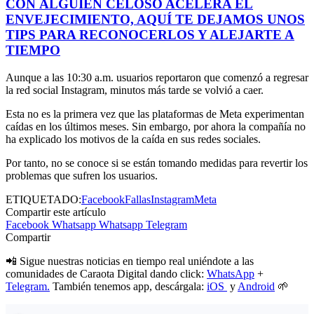
CON
ALGUIEN
CELOSO ACELERA EL
ENVEJECIMIENTO, AQUÍ TE DEJAMOS UNOS
TIPS PARA RECONOCERLOS Y ALEJARTE A
TIEMPO
Aunque a las 10:30 a.m. usuarios reportaron que comenzó a regresar
la red social Instagram, minutos más tarde se volvió a caer.
Esta no es la primera vez que las plataformas de Meta experimentan
caídas en los últimos meses. Sin embargo, por ahora la compañía no
ha explicado los motivos de la caída en sus redes sociales.
Por tanto, no se conoce si se están tomando medidas para revertir los
problemas que sufren los usuarios.
ETIQUETADO:
Facebook
Fallas
Instagram
Meta
Compartir este artículo
Facebook
Whatsapp
Whatsapp
Telegram
Compartir
📲 Sigue nuestras noticias en tiempo real uniéndote a las
comunidades de Caraota Digital dando click:
WhatsApp
+
Telegram.
También tenemos app, descárgala:
iOS
y
Android
🌱