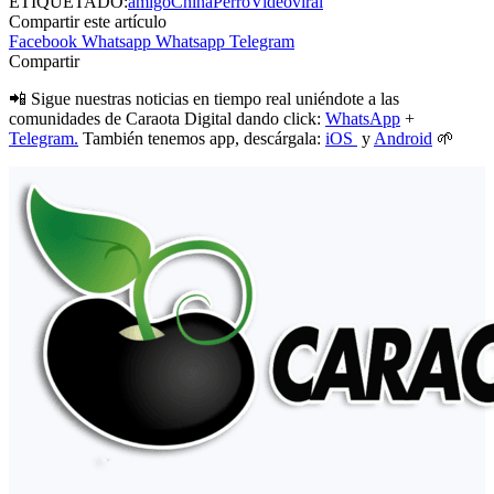
ETIQUETADO:
amigo
China
Perro
Video
viral
Compartir este artículo
Facebook
Whatsapp
Whatsapp
Telegram
Compartir
📲 Sigue nuestras noticias en tiempo real uniéndote a las
comunidades de Caraota Digital dando click:
WhatsApp
+
Telegram.
También tenemos app, descárgala:
iOS
y
Android
🌱