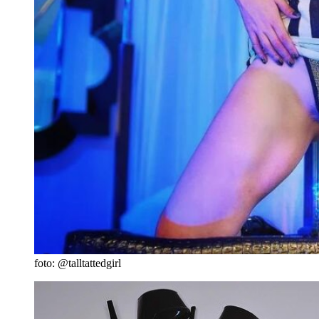
foto: @talltattedgirl