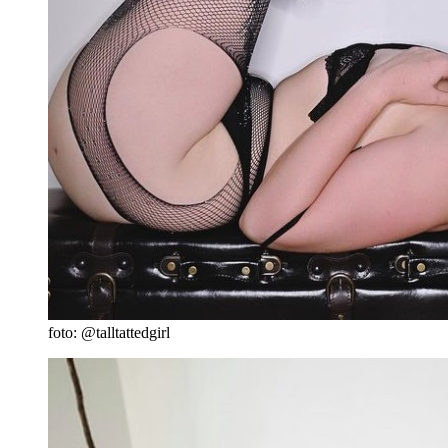
foto: @talltattedgirl