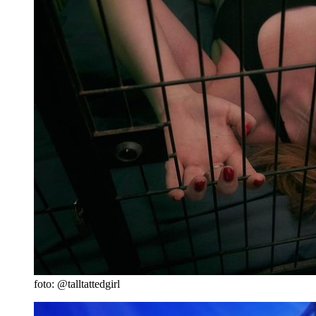
foto: @talltattedgirl