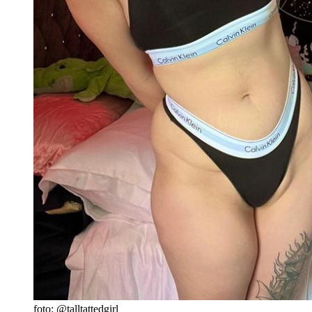
foto: @talltattedgirl