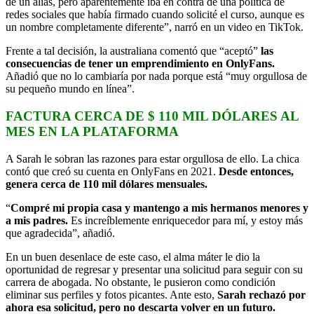
de un alias, pero aparentemente iba en contra de una política de
redes sociales que había firmado cuando solicité el curso, aunque es
un nombre completamente diferente”, narró en un video en TikTok.
Frente a tal decisión, la australiana comentó que “aceptó”
las
consecuencias de tener un emprendimiento en OnlyFans.
Añadió que no lo cambiaría por nada porque está “muy orgullosa de
su pequeño mundo en línea”.
FACTURA CERCA DE $ 110 MIL DÓLARES AL
MES EN LA PLATAFORMA
A Sarah le sobran las razones para estar orgullosa de ello. La chica
contó que creó su cuenta en OnlyFans en 2021.
Desde entonces,
genera cerca de 110 mil dólares mensuales.
“
Compré mi propia casa y mantengo a mis hermanos menores y
a mis padres.
Es increíblemente enriquecedor para mí, y estoy más
que agradecida”, añadió.
En un buen desenlace de este caso, el alma máter le dio la
oportunidad de regresar y presentar una solicitud para seguir con su
carrera de abogada. No obstante, le pusieron como condición
eliminar sus perfiles y fotos picantes. Ante esto,
Sarah rechazó por
ahora esa solicitud, pero no descarta volver en un futuro.