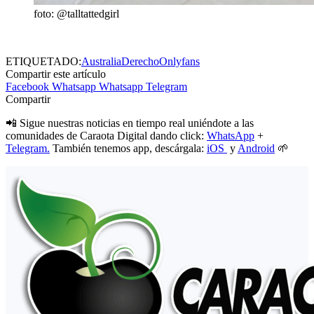
foto: @talltattedgirl
ETIQUETADO:
Australia
Derecho
Onlyfans
Compartir este artículo
Facebook
Whatsapp
Whatsapp
Telegram
Compartir
📲 Sigue nuestras noticias en tiempo real uniéndote a las
comunidades de Caraota Digital dando click:
WhatsApp
+
Telegram.
También tenemos app, descárgala:
iOS
y
Android
🌱