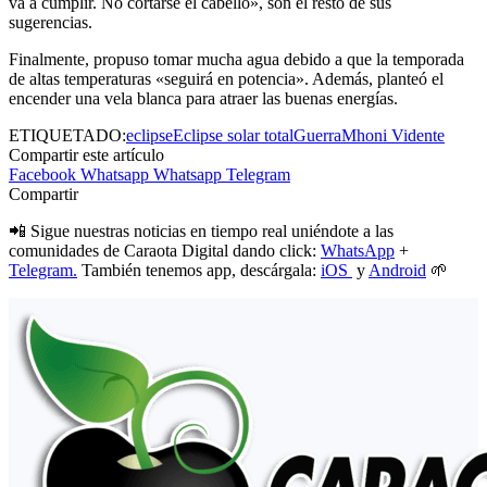
va a cumplir. No cortarse el cabello», son el resto de sus
sugerencias.
Finalmente, propuso tomar mucha agua debido a que la temporada
de altas temperaturas «seguirá en potencia». Además, planteó el
encender una vela blanca para atraer las buenas energías.
ETIQUETADO:
eclipse
Eclipse solar total
Guerra
Mhoni Vidente
Compartir este artículo
Facebook
Whatsapp
Whatsapp
Telegram
Compartir
📲 Sigue nuestras noticias en tiempo real uniéndote a las
comunidades de Caraota Digital dando click:
WhatsApp
+
Telegram.
También tenemos app, descárgala:
iOS
y
Android
🌱