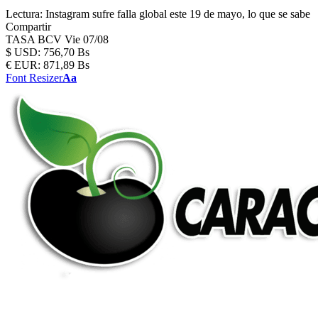
Lectura:
Instagram sufre falla global este 19 de mayo, lo que se sabe
Compartir
TASA BCV
Vie 07/08
$
USD:
756,70 Bs
€
EUR:
871,89 Bs
Font Resizer
Aa