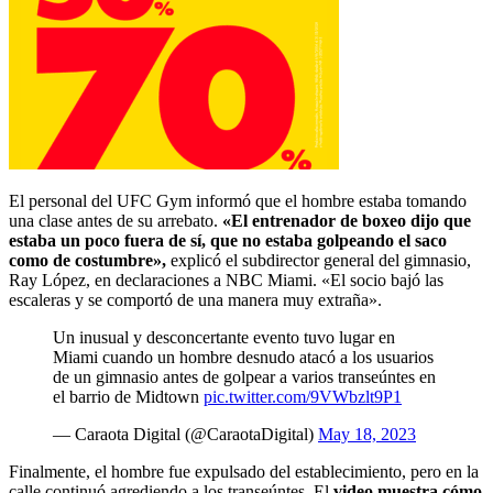
El personal del UFC Gym informó que el hombre estaba tomando
una clase antes de su arrebato.
«El entrenador de boxeo dijo que
estaba un poco fuera de sí, que no estaba golpeando el saco
como de costumbre»,
explicó el subdirector general del gimnasio,
Ray López, en declaraciones a NBC Miami. «El socio bajó las
escaleras y se comportó de una manera muy extraña».
Un inusual y desconcertante evento tuvo lugar en
Miami cuando un hombre desnudo atacó a los usuarios
de un gimnasio antes de golpear a varios transeúntes en
el barrio de Midtown
pic.twitter.com/9VWbzlt9P1
— Caraota Digital (@CaraotaDigital)
May 18, 2023
Finalmente, el hombre fue expulsado del establecimiento, pero en la
calle continuó agrediendo a los transeúntes. El
video muestra cómo