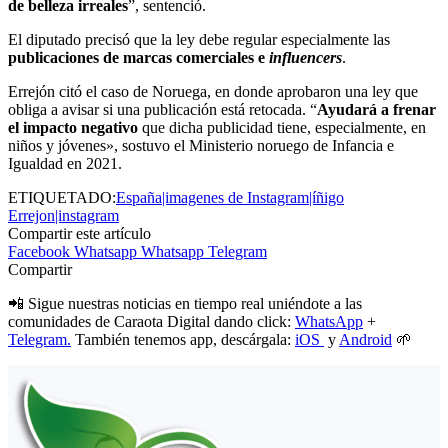
de belleza irreales
”, sentenció.
El diputado precisó que la ley debe regular especialmente las
publicaciones de marcas comerciales e
influencers
.
Errejón citó el caso de Noruega, en donde aprobaron una ley que
obliga a avisar si una publicación está retocada. “
Ayudará a frenar
el impacto negativo
que dicha publicidad tiene, especialmente, en
niños y jóvenes», sostuvo el Ministerio noruego de Infancia e
Igualdad en 2021.
ETIQUETADO:
España|imagenes de Instagram|íñigo
Errejon|instagram
Compartir este artículo
Facebook
Whatsapp
Whatsapp
Telegram
Compartir
📲 Sigue nuestras noticias en tiempo real uniéndote a las
comunidades de Caraota Digital dando click:
WhatsApp
+
Telegram.
También tenemos app, descárgala:
iOS
y
Android
🌱