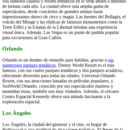
Sus famosos casinos y resorts temáticos en el Strip atraen a millones
de turistas cada año. La ciudad ofrece una amplia gama de
espectáculos, desde conciertos de grandes artistas hasta
impresionantes shows de circo y magia. Las fuentes del Bellagio, el
volcán del Mirage y las réplicas de famosos monumentos como la
Torre Eiffel y la Estatua de la Libertad brindan una experiencia
visual única. Además, Las Vegas es un punto de partida popular
para excursiones al Gran Cañón.
Orlando
Orlando es un destino de ensueño para familias, gracias a
sus
numerosos parques temáticos
. Disney World Resort es el más
famoso, con sus cuatro parques temáticos y dos parques acuáticos,
ofreciendo diversión para todas las edades. Universal Orlando
Resort, con sus atracciones basadas en películas populares, y
SeaWorld Orlando, conocido por sus espectáculos marinos y
montañas rusas, también son muy visitados. Además, el cercano
Centro Espacial Kennedy ofrece una mirada fascinante a la
exploración espacial.
Los Ángeles
Los Ángeles, la ciudad del glamour y el cine, es hogar de
Hollywood y una multitud de atracciones turísticas. El Paseo de la