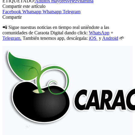
ETIQUETADO:
Adultos mayores
vejez
vitamina
Compartir este artículo
Facebook
Whatsapp
Whatsapp
Telegram
Compartir
📲 Sigue nuestras noticias en tiempo real uniéndote a las
comunidades de Caraota Digital dando click:
WhatsApp
+
Telegram.
También tenemos app, descárgala:
iOS
y
Android
🌱