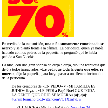
En medio de la transmisión,
una niña sumamente emocionada se
acercó
y se plantó frente a la cámara. La periodista, quien ya había
hablado con los padres de la pequeña, le preguntó qué le había
pedido a San Nicolás.
La niña, con una gran sonrisa de oreja a oreja, dio una respuesta que
dejó a todos impactados. «
Le pedí que toda la gente que odio, se
muera
», dijo la pequeña, para luego pasar a un silencio incómodo
de la periodista.
De los creadores de «EN PEDO» y «MI FAMILIA ES
JUDIO» llega… «LE PEDI a Papá Noel QUE TODA
LA GENTE QUE ODIO SE MUERA» jajajajaja
#GranHermano
pic.twitter.com/7O1XzaJvEw
— EL LAUCHA (@ElLauchaOkey)
December 24,