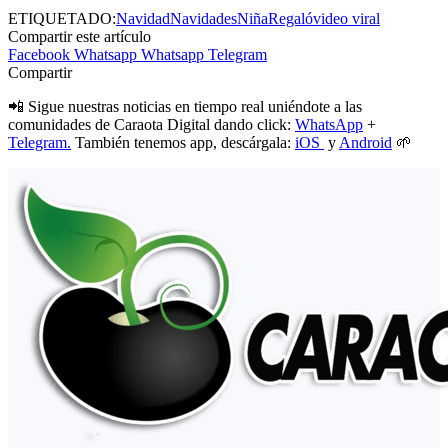
ETIQUETADO:
Navidad
Navidades
Niña
Regaló
video viral
Compartir este artículo
Facebook
Whatsapp
Whatsapp
Telegram
Compartir
📲 Sigue nuestras noticias en tiempo real uniéndote a las
comunidades de Caraota Digital dando click:
WhatsApp
+
Telegram.
También tenemos app, descárgala:
iOS
y
Android
🌱