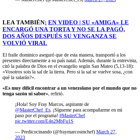
LEA TAMBIÉN
:
EN VIDEO | SU «AMIGA» LE
ENCARGÓ UNA TORTA Y NO SE LA PAGÓ,
DOS AÑOS DESPUÉS SU VENGANZA SE
VOLVIÓ VIRAL
El fraile dominico aseguró que de esta manera, transportó a los
presentes directamente a su país natal. Además, durante la entrevista,
citó la palabra de Dios en el evangelio según San Mateo (5,13-18):
«Vosotros sois la sal de la tierra. Pero si la sal se vuelve sosa, ¿con
qué la salarán?».
«Es muy difícil encontrar a un venezolano por el mundo que no
tenga sazón ni sabor»
, refirió.
¡Hola! Soy Fray Marcos, aspirante de
@MasterChef_Es
. ¡Sígueme para acompañarme en mi
paso por el programa!
#MasterChef
pic.twitter.com/E4n2MbFu1S
— Predicocinando (@fraymarcosmchef)
March 27,
2023