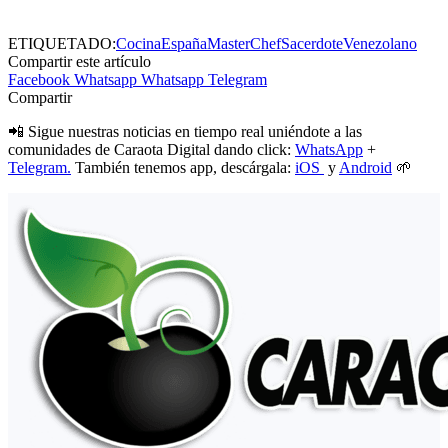
ETIQUETADO:
Cocina
España
MasterChef
Sacerdote
Venezolano
Compartir este artículo
Facebook
Whatsapp
Whatsapp
Telegram
Compartir
📲 Sigue nuestras noticias en tiempo real uniéndote a las
comunidades de Caraota Digital dando click:
WhatsApp
+
Telegram.
También tenemos app, descárgala:
iOS
y
Android
🌱