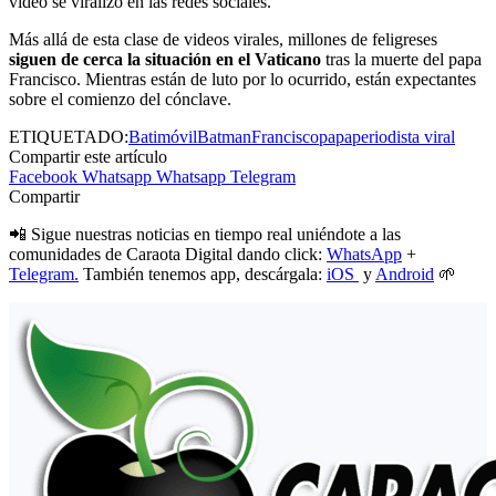
video se viralizó en las redes sociales.
Más allá de esta clase de videos virales, millones de feligreses
siguen de cerca la situación en el Vaticano
tras la muerte del papa
Francisco. Mientras están de luto por lo ocurrido, están expectantes
sobre el comienzo del cónclave.
ETIQUETADO:
Batimóvil
Batman
Francisco
papa
periodista viral
Compartir este artículo
Facebook
Whatsapp
Whatsapp
Telegram
Compartir
📲 Sigue nuestras noticias en tiempo real uniéndote a las
comunidades de Caraota Digital dando click:
WhatsApp
+
Telegram.
También tenemos app, descárgala:
iOS
y
Android
🌱