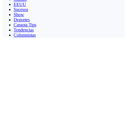
EEUU
Sucesos
Show
Deportes
Caraota Tips
Tendencias
Columnistas