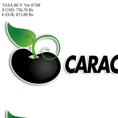
TASA BCV
Vie 07/08
$
USD:
756,70 Bs
€
EUR:
871,89 Bs