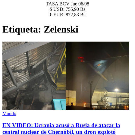
TASA BCV
Jue 06/08
$
USD:
755,90 Bs
€
EUR:
872,83 Bs
Etiqueta:
Zelenski
Mundo
EN VIDEO: Ucrania acusó a Rusia de atacar la
central nuclear de Chernóbil, un dron explotó