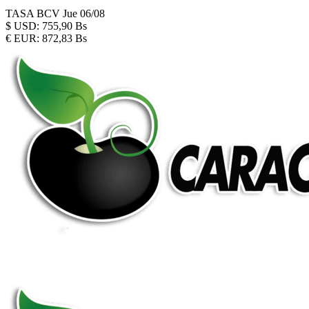
TASA BCV
Jue 06/08
$
USD:
755,90 Bs
€
EUR:
872,83 Bs