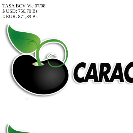
TASA BCV
Vie 07/08
$
USD:
756,70 Bs
€
EUR:
871,89 Bs