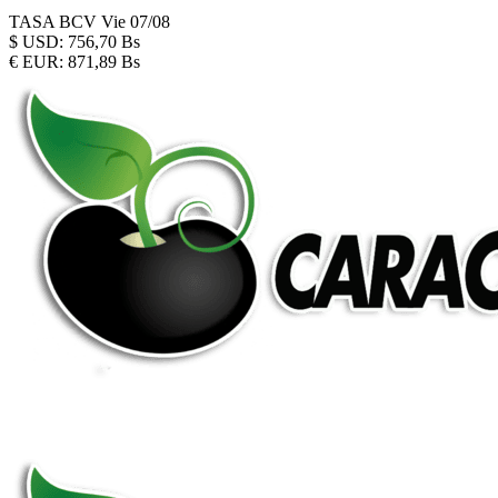
TASA BCV
Vie 07/08
$
USD:
756,70 Bs
€
EUR:
871,89 Bs