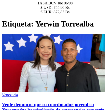
TASA BCV
Jue 06/08
$
USD:
755,90 Bs
€
EUR:
872,83 Bs
Etiqueta:
Yerwin Torrealba
Venezuela
Vente denunció que su coordinador juvenil en
Yaracuy fue hospitalizado de emergencia: este sería