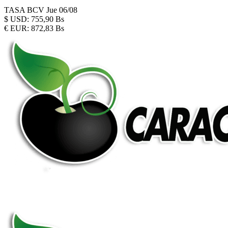
TASA BCV
Jue 06/08
$
USD:
755,90 Bs
€
EUR:
872,83 Bs