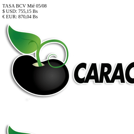
TASA BCV
Mié 05/08
$
USD:
755,15 Bs
€
EUR:
870,04 Bs