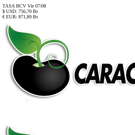
TASA BCV
Vie 07/08
$
USD:
756,70 Bs
€
EUR:
871,89 Bs