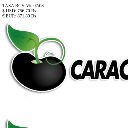
TASA BCV
Vie 07/08
$
USD:
756,70 Bs
€
EUR:
871,89 Bs