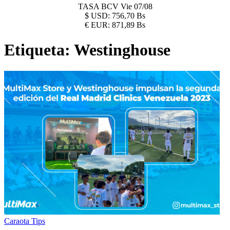
TASA BCV
Vie 07/08
$
USD:
756,70 Bs
€
EUR:
871,89 Bs
Etiqueta:
Westinghouse
Caraota Tips