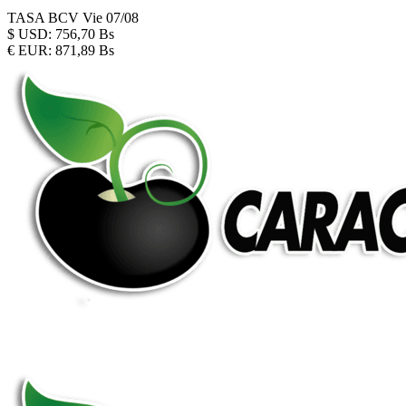
TASA BCV
Vie 07/08
$
USD:
756,70 Bs
€
EUR:
871,89 Bs