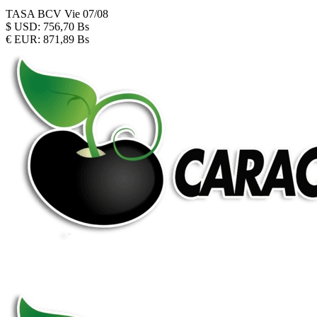
TASA BCV
Vie 07/08
$
USD:
756,70 Bs
€
EUR:
871,89 Bs