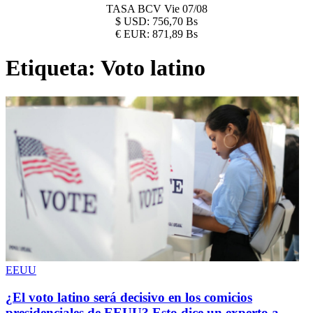
TASA BCV
Vie 07/08
$
USD:
756,70 Bs
€
EUR:
871,89 Bs
Etiqueta:
Voto latino
EEUU
¿El voto latino será decisivo en los comicios
presidenciales de EEUU? Esto dice un experto a